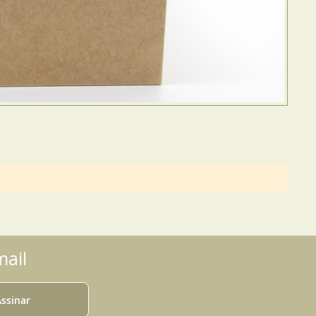
ail
ssinar