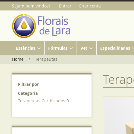
Sejam bem vindos!
Entrar
Criar conta
Essências
Fórmulas
Vet
Especialidades
Home
Terapeutas
Terap
Filtrar por
Categoria
Terapeutas Certificados
0