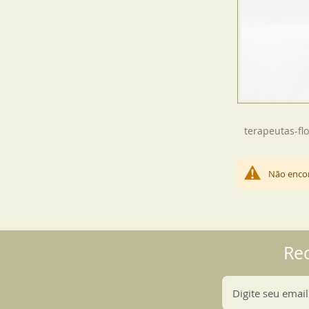
terapeutas-flo
Não encon
Re