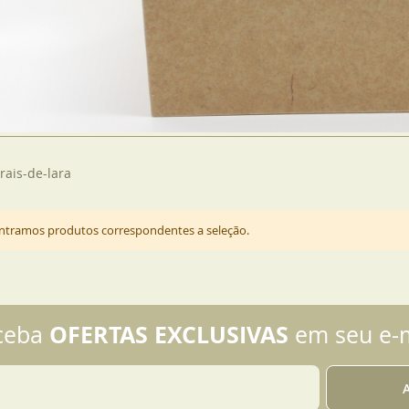
rais-de-lara
tramos produtos correspondentes a seleção.
OFERTAS EXCLUSIVAS
ceba
em seu e-m
A